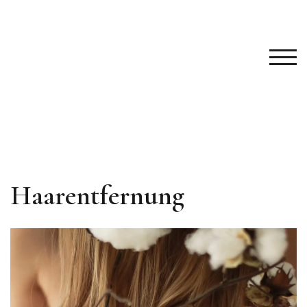
TOG
Haarentfernung